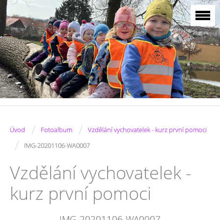
/
/
Úvod
Fotoalbum
Vzdělání vychovatelek - kurz první pomoci
/
IMG-20201106-WA0007
Vzdělání vychovatelek -
kurz první pomoci
IMG-20201106-WA0007