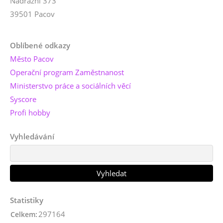
Nádražní 373
39501 Pacov
Oblíbené odkazy
Město Pacov
Operační program Zaměstnanost
Ministerstvo práce a sociálních věcí
Syscore
Profi hobby
Vyhledávání
Statistiky
297164
Celkem: