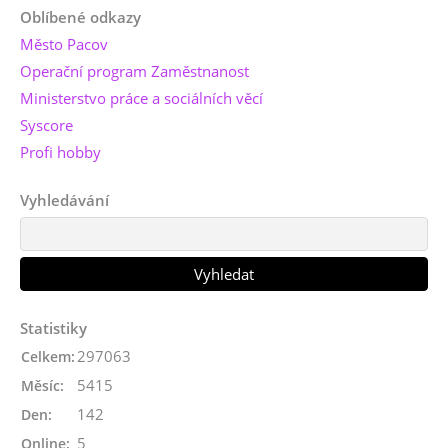
Oblíbené odkazy
Město Pacov
Operační program Zaměstnanost
Ministerstvo práce a sociálních věcí
Syscore
Profi hobby
Vyhledávání
Statistiky
297063
Celkem:
5415
Měsíc:
142
Den:
5
Online: