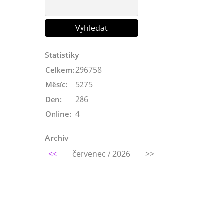
Statistiky
296758
Celkem:
5275
Měsíc:
286
Den:
4
Online:
Archiv
<<
červenec / 2026
>>