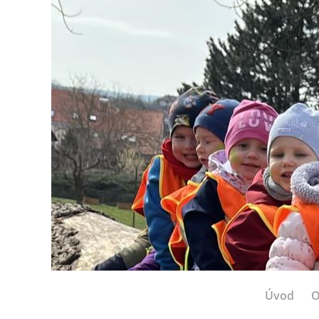
Úvod
O