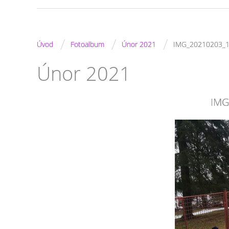
/
/
/
Úvod
Fotoalbum
Únor 2021
IMG_20210203_
Únor 2021
IMG