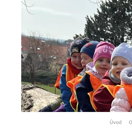
Úvod
O