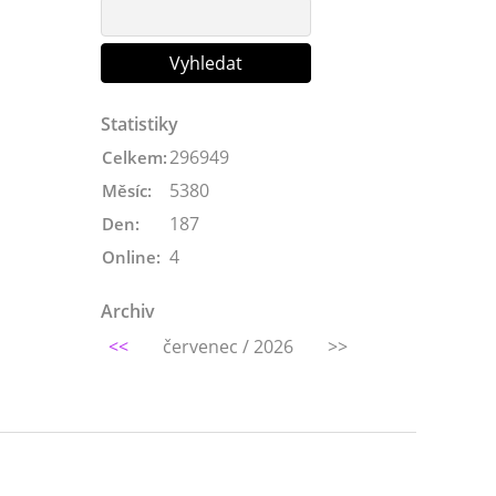
Statistiky
296949
Celkem:
5380
Měsíc:
187
Den:
4
Online:
Archiv
<<
červenec / 2026
>>