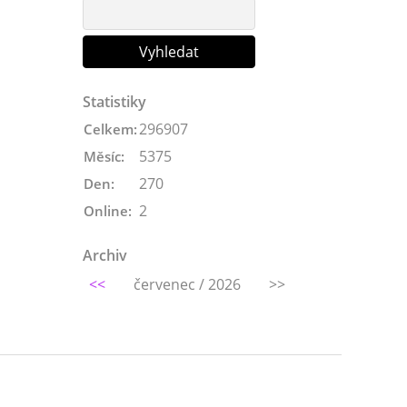
Statistiky
296907
Celkem:
5375
Měsíc:
270
Den:
2
Online:
Archiv
<<
červenec / 2026
>>