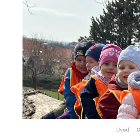
Úvod
O