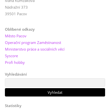
Ivana Kumžáková
Nádražní 373
39501 Pacov
Oblíbené odkazy
Město Pacov
Operační program Zaměstnanost
Ministerstvo práce a sociálních věcí
Syscore
Profi hobby
Vyhledávání
Statistiky