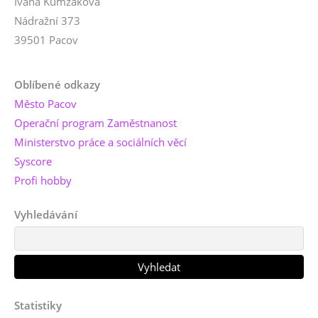
Ivana Kumžáková
Nádražní 373
39501 Pacov
Oblíbené odkazy
Město Pacov
Operační program Zaměstnanost
Ministerstvo práce a sociálních věcí
Syscore
Profi hobby
Vyhledávání
Statistiky