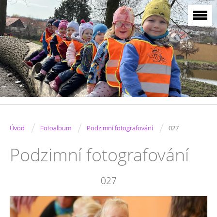
/
/
/
Úvod
Fotoalbum
Podzimní fotografování
027
Podzimní fotografování
027