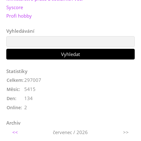
Syscore
Profi hobby
Vyhledávání
Statistiky
297007
Celkem:
5415
Měsíc:
134
Den:
2
Online:
Archiv
<<
červenec / 2026
>>