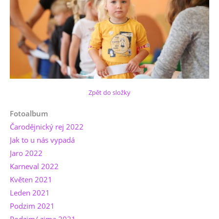
Zpět do složky
Fotoalbum
Čarodějnický rej 2022
Jak to u nás vypadá
Jaro 2022
Karneval 2022
Květen 2021
Leden 2021
Podzim 2021
Podzim/ zima 2021