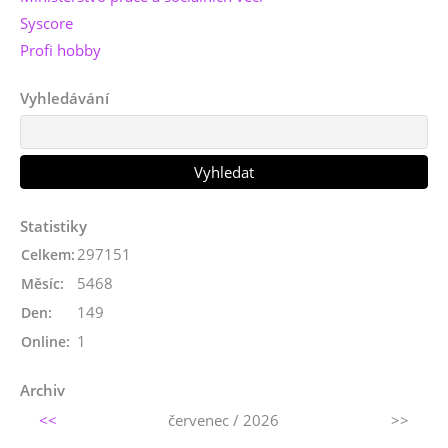
Syscore
Profi hobby
Vyhledávání
Statistiky
297151
Celkem:
5468
Měsíc:
149
Den:
1
Online:
Archiv
<<
červenec / 2026
>>