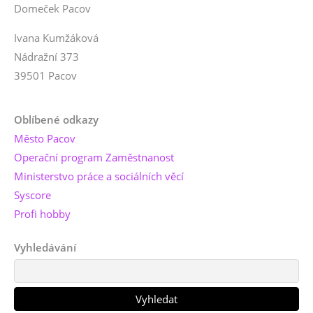
Domeček Pacov
Ivana Kumžáková
Nádražní 373
39501 Pacov
Oblíbené odkazy
Město Pacov
Operační program Zaměstnanost
Ministerstvo práce a sociálních věcí
Syscore
Profi hobby
Vyhledávání