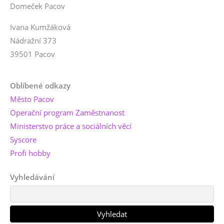
Domeček Pacov
Ivana Kumžáková
Nádražní 373
39501 Pacov
Oblíbené odkazy
Město Pacov
Operační program Zaměstnanost
Ministerstvo práce a sociálních věcí
Syscore
Profi hobby
Vyhledávání