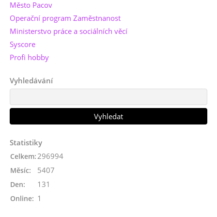
Město Pacov
Operační program Zaměstnanost
Ministerstvo práce a sociálních věcí
Syscore
Profi hobby
Vyhledávání
Statistiky
296994
Celkem:
5407
Měsíc:
131
Den:
1
Online: