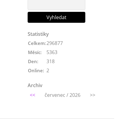
Statistiky
296877
Celkem:
5363
Měsíc:
318
Den:
2
Online:
Archiv
<<
červenec / 2026
>>