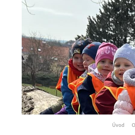
Úvod
O