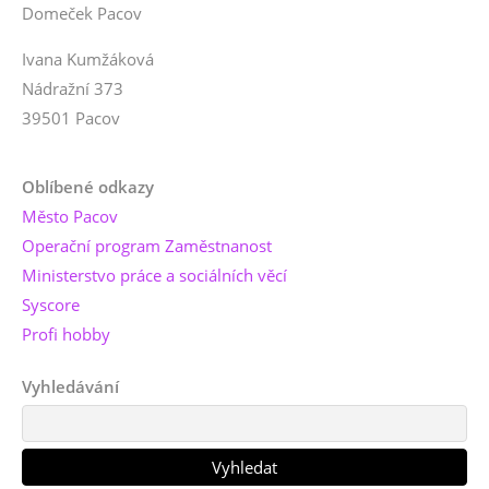
Domeček Pacov
Ivana Kumžáková
Nádražní 373
39501 Pacov
Oblíbené odkazy
Město Pacov
Operační program Zaměstnanost
Ministerstvo práce a sociálních věcí
Syscore
Profi hobby
Vyhledávání