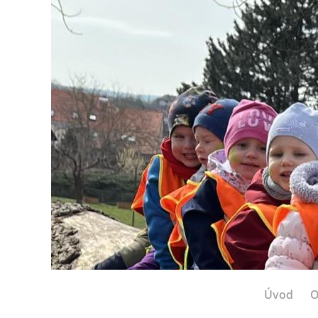
Úvod
O