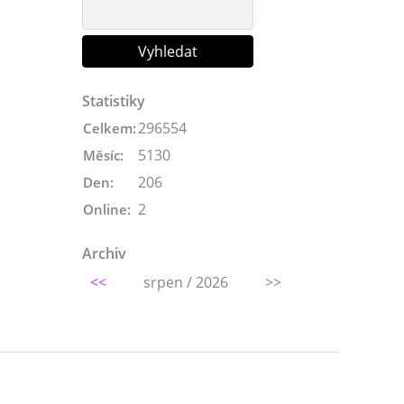
Statistiky
296554
Celkem:
5130
Měsíc:
206
Den:
2
Online:
Archiv
<<
srpen / 2026
>>