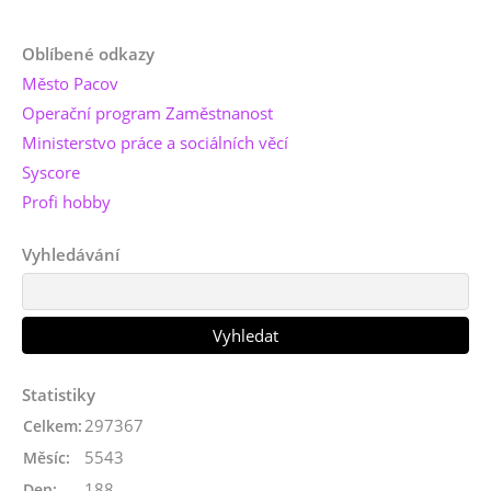
Oblíbené odkazy
Město Pacov
Operační program Zaměstnanost
Ministerstvo práce a sociálních věcí
Syscore
Profi hobby
Vyhledávání
Statistiky
297367
Celkem:
5543
Měsíc:
188
Den: