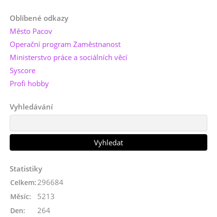
Oblíbené odkazy
Město Pacov
Operační program Zaměstnanost
Ministerstvo práce a sociálních věcí
Syscore
Profi hobby
Vyhledávání
Statistiky
296684
Celkem:
5213
Měsíc:
264
Den: