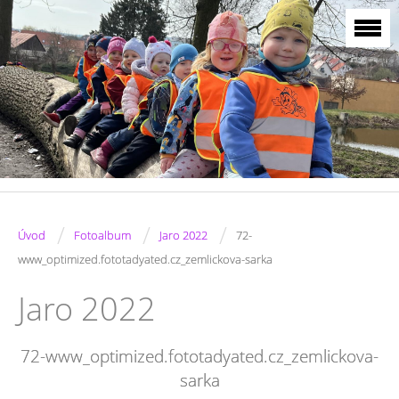
/
/
/
Úvod
Fotoalbum
Jaro 2022
72-
www_optimized.fototadyated.cz_zemlickova-sarka
Jaro 2022
72-www_optimized.fototadyated.cz_zemlickova-
sarka