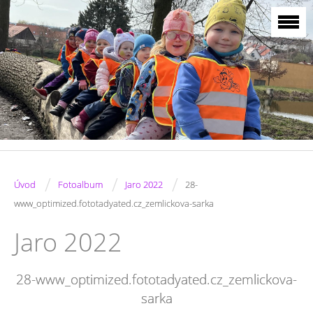
/
/
/
Úvod
Fotoalbum
Jaro 2022
28-
www_optimized.fototadyated.cz_zemlickova-sarka
Jaro 2022
28-www_optimized.fototadyated.cz_zemlickova-
sarka