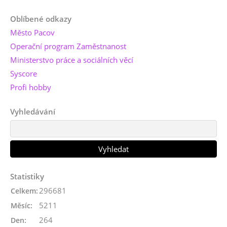
Oblíbené odkazy
Město Pacov
Operační program Zaměstnanost
Ministerstvo práce a sociálních věcí
Syscore
Profi hobby
Vyhledávání
Statistiky
296681
Celkem:
5211
Měsíc:
264
Den: