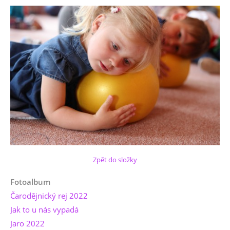
Zpět do složky
Fotoalbum
Čarodějnický rej 2022
Jak to u nás vypadá
Jaro 2022