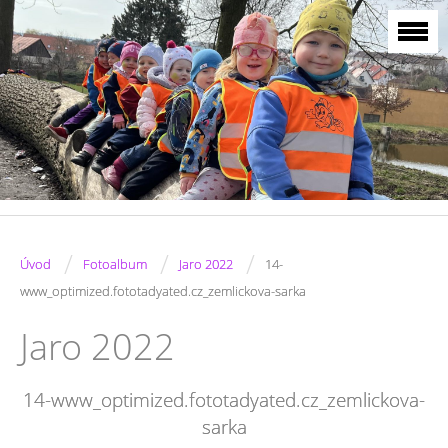
/
/
/
Úvod
Fotoalbum
Jaro 2022
14-
www_optimized.fototadyated.cz_zemlickova-sarka
Jaro 2022
14-www_optimized.fototadyated.cz_zemlickova-
sarka