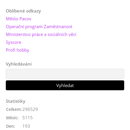
Oblíbené odkazy
Město Pacov
Operační program Zaměstnanost
Ministerstvo práce a sociálních věcí
Syscore
Profi hobby
Vyhledávání
Statistiky
296529
Celkem:
5115
Měsíc:
193
Den: