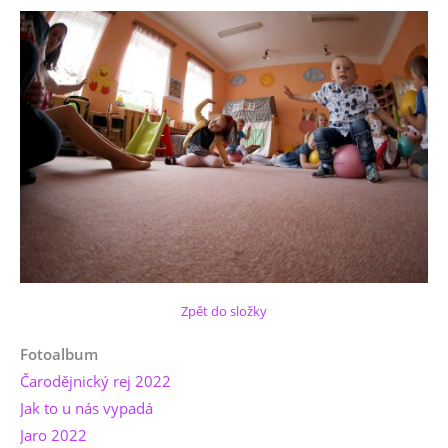
Zpět do složky
Fotoalbum
Čarodějnický rej 2022
Jak to u nás vypadá
Jaro 2022