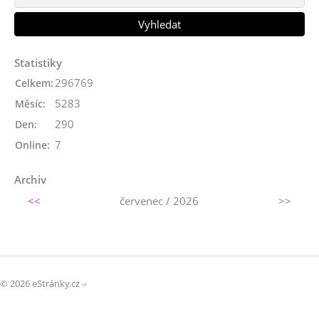
Statistiky
296769
Celkem:
5283
Měsíc:
290
Den:
7
Online:
Archiv
<<
červenec / 2026
>>
© 2026 eStránky.cz