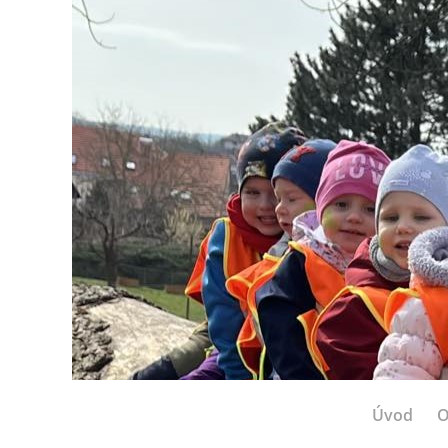
Úvod
O