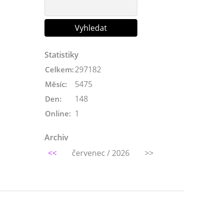
Statistiky
297182
Celkem:
5475
Měsíc:
148
Den:
1
Online:
Archiv
<<
červenec / 2026
>>