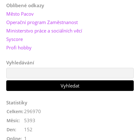
Oblíbené odkazy
Město Pacov
Operační program Zaměstnanost
Ministerstvo práce a sociálních věcí
Syscore
Profi hobby
Vyhledávání
Statistiky
296970
Celkem:
5393
Měsíc:
152
Den:
1
Online: