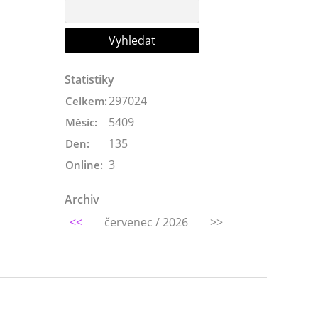
Statistiky
297024
Celkem:
5409
Měsíc:
135
Den:
3
Online:
Archiv
<<
červenec / 2026
>>