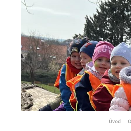
Úvod
O