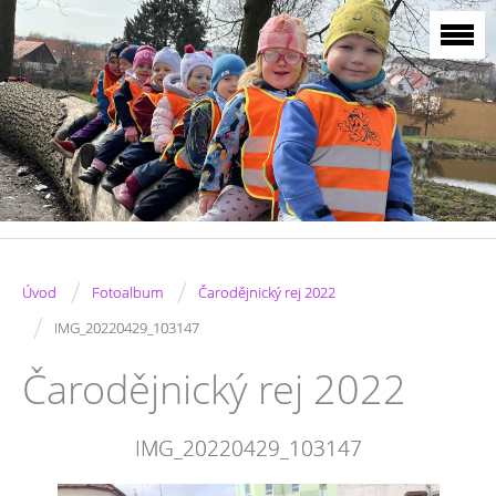
/
/
Úvod
Fotoalbum
Čarodějnický rej 2022
/
IMG_20220429_103147
Čarodějnický rej 2022
IMG_20220429_103147