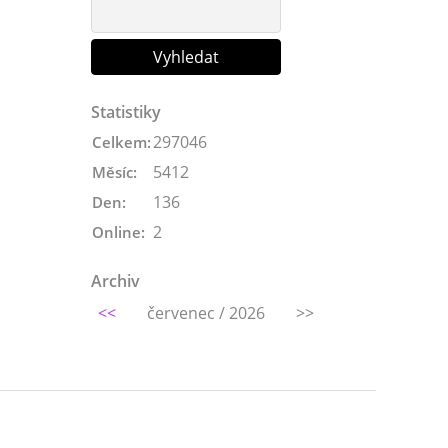
Statistiky
297046
Celkem:
5412
Měsíc:
136
Den:
2
Online:
Archiv
<<
červenec / 2026
>>