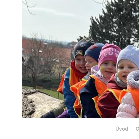
Úvod
O