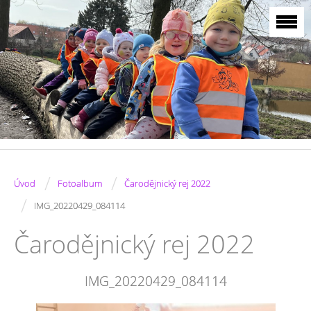
/
/
Úvod
Fotoalbum
Čarodějnický rej 2022
/
IMG_20220429_084114
Čarodějnický rej 2022
IMG_20220429_084114