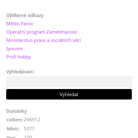
Oblíbené odkazy
Město Pacov
Operační program Zaměstnanost
Ministerstvo práce a sociálních věcí
Syscore
Profi hobby
Vyhledávání
Statistiky
296912
Celkem:
5377
Měsíc:
270
Den: