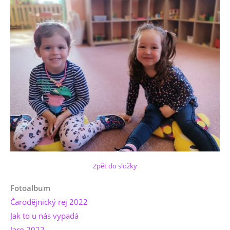
Zpět do složky
Fotoalbum
Čarodějnický rej 2022
Jak to u nás vypadá
Jaro 2022