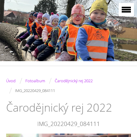
/
/
Úvod
Fotoalbum
Čarodějnický rej 2022
/
IMG_20220429_084111
Čarodějnický rej 2022
IMG_20220429_084111